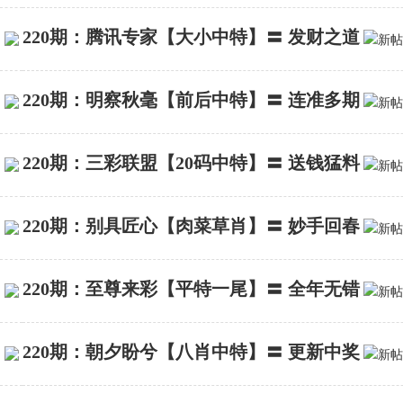
220期：腾讯专家【大小中特】〓 发财之道
220期：明察秋毫【前后中特】〓 连准多期
220期：三彩联盟【20码中特】〓 送钱猛料
220期：别具匠心【肉菜草肖】〓 妙手回春
220期：至尊来彩【平特一尾】〓 全年无错
220期：朝夕盼兮【八肖中特】〓 更新中奖