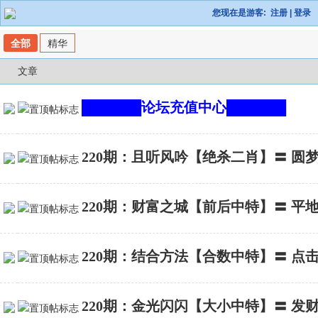
您现在是游客:
注册
|
登录
全部
精华
文章
██████论坛充值中心██████
220期：且听风吟【绝杀二肖】〓 圆
220期：财富之城【前后中特】〓 平
220期：结合方法【合数中特】〓 点
220期：金光闪闪【大小中特】〓 发