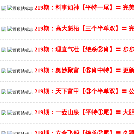
219期：料事如神【平特一尾】〓 完
219期：高大魁梧【三个半单双】〓 
219期：理直气壮【绝杀②肖】〓 步
219期：奥妙聚富【⑥肖中特】〓 更
219期：天下富甲【③个半单双】〓 
219期：一壶山泉【平特①尾】〓 大
219期：六合飞船【绝杀②尾】〓 久