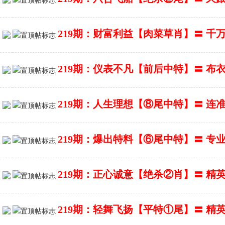
219期：财富利益【肉菜草肖】〓 千
219期：仪表不凡【前后中特】〓 布
219期：人生理想【⑧尾中特】〓 连
219期：爆出特料【⑥尾中特】〓 专
219期：正心诚意【绝杀②肖】〓 精
219期：轻舞飞扬【平特①尾】〓 精