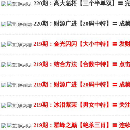
220期：高大魁梧【三个半单双】〓 
220期：财源广进【20码中特】〓 成
219期：金光闪闪【大小中特】〓 发
219期：结合方法【合数中特】〓 点
219期：财源广进【20码中特】〓 成
219期：冰泪紫茉【男女中特】〓 关
219期：群峰之巅【绝杀三肖】〓 连