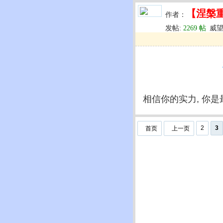
【涅槃
作者：
发帖:
2269 帖
威望
u
回复
u
编辑
u
相信你的实力, 你
2
3
首页
上一页