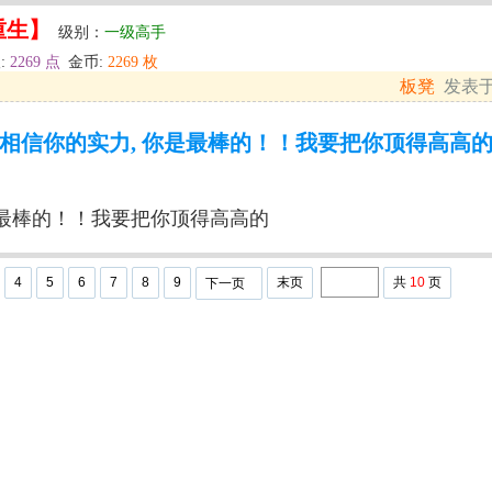
重生】
级别：
一级高手
:
2269 点
金币:
2269 枚
板凳
发表于: 
相信你的实力, 你是最棒的！！我要把你顶得高高
是最棒的！！我要把你顶得高高的
4
5
6
7
8
9
末页
共
10
页
下一页