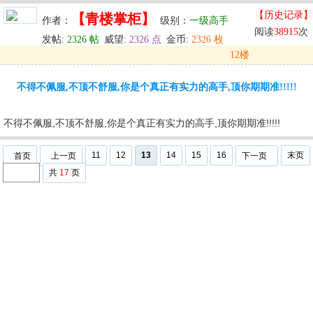
【历史记录】
【青楼掌柜】
作者：
级别：
一级高手
阅读
38915
次
发帖:
2326 帖
威望:
2326 点
金币:
2326 枚
12楼
发表于: 2025-10-03 02:40
不得不佩服,不顶不舒服,你是个真正有实力的高手,顶你期期准!!!!!
u
回复
u
编辑
u
不得不佩服,不顶不舒服,你是个真正有实力的高手,顶你期期准!!!!!
11
12
13
14
15
16
末页
首页
上一页
下一页
共
17
页