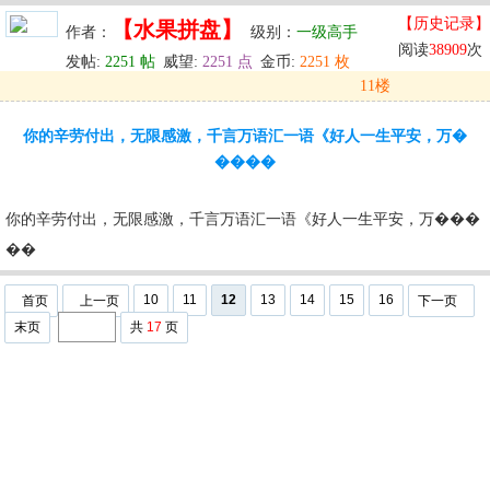
【历史记录】
【水果拼盘】
作者：
级别：
一级高手
阅读
38909
次
发帖:
2251 帖
威望:
2251 点
金币:
2251 枚
11楼
发表于: 2025-10-03 02:38
你的辛劳付出，无限感激，千言万语汇一语《好人一生平安，万�
u
回复
u
编辑
u
����
你的辛劳付出，无限感激，千言万语汇一语《好人一生平安，万���
��
10
11
12
13
14
15
16
首页
上一页
下一页
末页
共
17
页