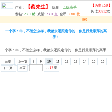
【历史记录】
【蔡先生】
作者：
级别：
五级高手
阅读
38912
次
发帖:
2301 帖
威望:
2301 点
金币:
2301 枚
9楼
发表于: 2025-10-03 02:34
一个字：牛，不管怎么样，我都永远跟定你的，你是我最崇拜的高
u
回复
u
编辑
u
手！
一个字：牛，不管怎么样，我都永远跟定你的，你是我最崇拜的高手！
8
9
10
11
12
13
14
15
16
首页
上一页
末页
共
17
页
下一页