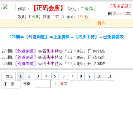
【历史记录】
【正码会所】
作者：
级别：
二级高手
阅读
36542
次
发帖:
106 帖
威望:
137 点
金币:
137 枚
楼主
发表于: 2025-10-03 02:06
276期〓【剑道剑道】〓正版资料→【四头中特】←已免费发表
u
回复
u
编辑
u
274期:
【剑道剑道】
🥨
四头中特
🥨『1.2.4.0头』开:狗44准
275期:
【剑道剑道】
🥨
四头中特
🥨『1.2.4.0头』开:鸡45准
276期:
【剑道剑道】
🥨
四头中特
🥨『1.2.4.0头』开:？00准
1
2
3
4
5
6
7
8
9
10
11
首页
末页
共
16
页
下一页