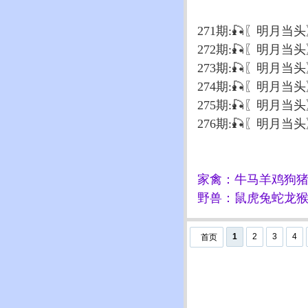
271期:🎣〖明月当
272期:🎣〖明月当
273期:🎣〖明月当
274期:🎣〖明月当
275期:🎣〖明月当
276期:🎣〖明月当
家禽：牛马羊鸡狗
野兽：鼠虎兔蛇龙
1
2
3
4
首页