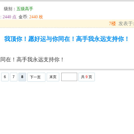
】
级别：
五级高手
:
2440 点
金币:
2440 枚
7楼
发表于: 2
我顶你！愿好运与你同在！高手我永远支持你！
你同在！高手我永远支持你！
6
7
8
末页
共
9
页
下一页