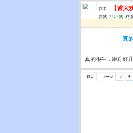
【皆大
作者：
发帖:
2240 帖
威望
u
回复
u
编辑
u
真
真的很牛，跟踪好
3
4
首页
上一页