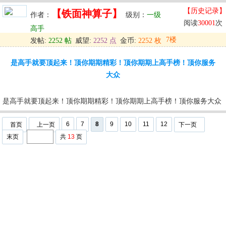
【历史记录】
【铁面神算子】
作者：
级别：
一级
阅读
30001
次
高手
7楼
发帖:
2252 帖
威望:
2252 点
金币:
2252 枚
发表于: 2025-10-03 02:45
是高手就要顶起来！顶你期期精彩！顶你期期上高手榜！顶你服务
u
回复
u
编辑
u
大众
是高手就要顶起来！顶你期期精彩！顶你期期上高手榜！顶你服务大众
6
7
8
9
10
11
12
首页
上一页
下一页
末页
共
13
页