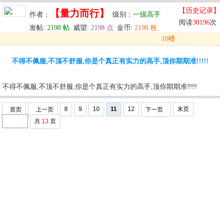
【历史记录】
【量力而行】
作者：
级别：
一级高手
阅读
30196
次
发帖:
2198 帖
威望:
2198 点
金币:
2198 枚
10楼
发表于: 2025-10-03 02:58
不得不佩服,不顶不舒服,你是个真正有实力的高手,顶你期期准!!!!!
u
回复
u
编辑
u
不得不佩服,不顶不舒服,你是个真正有实力的高手,顶你期期准!!!!!
8
9
10
11
12
末页
首页
上一页
下一页
共
13
页