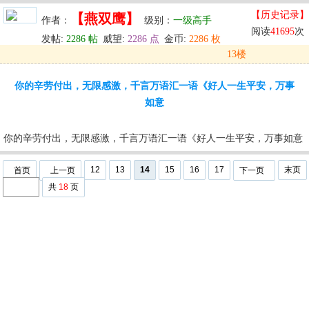
【历史记录】
【燕双鹰】
作者：
级别：
一级高手
阅读
41695
次
发帖:
2286 帖
威望:
2286 点
金币:
2286 枚
13楼
发表于: 2025-10-03 02:46
你的辛劳付出，无限感激，千言万语汇一语《好人一生平安，万事
u
回复
u
编辑
u
如意
你的辛劳付出，无限感激，千言万语汇一语《好人一生平安，万事如意
12
13
14
15
16
17
末页
首页
上一页
下一页
共
18
页