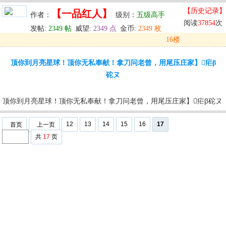
【历史记录】
【一品红人】
作者：
级别：
五级高手
阅读
37854
次
发帖:
2349 帖
威望:
2349 点
金币:
2349 枚
16楼
发表于: 2025-10-03 02:59
顶你到月亮星球！顶你无私奉献！拿刀问老曾，用尾压庄家】疟β
u
回复
u
编辑
u
砣ヌ
顶你到月亮星球！顶你无私奉献！拿刀问老曾，用尾压庄家】疟β砣ヌ
12
13
14
15
16
17
首页
上一页
共
17
页