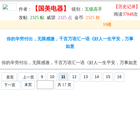
【历史记录】
【国美电器】
作者：
级别：
五级高手
阅读
37848
次
发帖:
2325 帖
威望:
2325 点
金币:
2325 枚
10楼
发表于: 2025-10-03 02:22
你的辛劳付出，无限感激，千言万语汇一语《好人一生平安，万事
u
回复
u
编辑
u
如意
你的辛劳付出，无限感激，千言万语汇一语《好人一生平安，万事如意
9
10
11
12
13
14
15
16
首页
上一页
末页
共
17
页
下一页