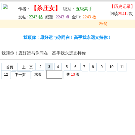
【历史记录】
【杀庄女】
作者：
级别：
五级高手
阅读
29412
次
发帖:
2243 帖
威望:
2243 点
金币:
2243 枚
板凳
发表于: 2025-10-03 01:55
我顶你！愿好运与你同在！高手我永远支持你！
u
回复
u
编辑
u
我顶你！愿好运与你同在！高手我永远支持你！
2
3
4
5
6
7
8
9
10
11
首页
上一页
12
末页
共
13
页
下一页