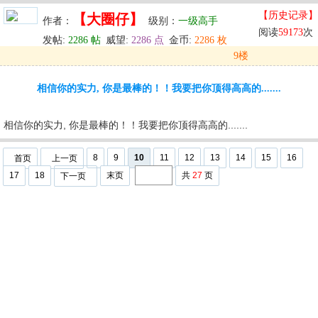
【历史记录】
【大圈仔】
作者：
级别：
一级高手
阅读
59173
次
发帖:
2286 帖
威望:
2286 点
金币:
2286 枚
9楼
发表于: 2025-10-03 02:03
相信你的实力, 你是最棒的！！我要把你顶得高高的.......
u
回复
u
编辑
u
相信你的实力, 你是最棒的！！我要把你顶得高高的.......
8
9
10
11
12
13
14
15
16
首页
上一页
17
18
末页
共
27
页
下一页