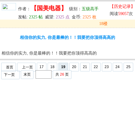
【历史记录】
【国美电器】
作者：
级别：
五级高手
阅读
59057
次
发帖:
2325 帖
威望:
2325 点
金币:
2325 枚
18楼
发表于: 2025-10-03 02:35
相信你的实力, 你是最棒的！！我要把你顶得高高的
u
回复
u
编辑
u
相信你的实力, 你是最棒的！！我要把你顶得高高的
17
18
19
20
21
22
23
24
25
首页
上一页
末页
共
26
页
下一页