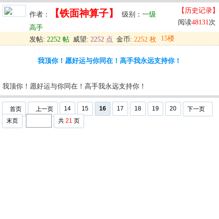
【历史记录】
【铁面神算子】
作者：
级别：
一级
阅读
48131
次
高手
15楼
发帖:
2252 帖
威望:
2252 点
金币:
2252 枚
发表于: 2025-10-03 02:24
我顶你！愿好运与你同在！高手我永远支持你！
u
回复
u
编辑
u
我顶你！愿好运与你同在！高手我永远支持你！
14
15
16
17
18
19
20
首页
上一页
下一页
末页
共
21
页