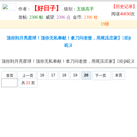
【历史记录】
【好日子】
作者：
级别：
五级高手
阅读
46830
次
发帖:
2306 帖
威望:
2306 点
金币:
2306 枚
19楼
发表于: 2025-10-03 02:58
顶你到月亮星球！顶你无私奉献！拿刀问老曾，用尾压庄家】疟β
u
回复
u
编辑
u
砣ヌ
顶你到月亮星球！顶你无私奉献！拿刀问老曾，用尾压庄家】疟β砣ヌ
16
17
18
19
20
末页
首页
上一页
下一页
共
21
页