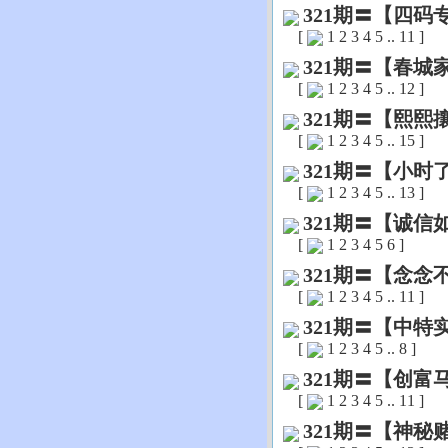
321期〓【四
[
1
2
3
4
5
..
11
]
321期〓【春
[
1
2
3
4
5
..
12
]
321期〓【熙
[
1
2
3
4
5
..
15
]
321期〓【小
[
1
2
3
4
5
..
13
]
321期〓【诚
[
1
2
3
4
5
6
]
321期〓【念
[
1
2
3
4
5
..
11
]
321期〓【中
[
1
2
3
4
5
..
8
]
321期〓【创
[
1
2
3
4
5
..
11
]
321期〓【神