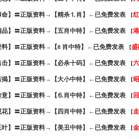
颜薄命】〓正版资料→【精杀⒈肖】←已免费发表
【
澳精品】〓正版资料→【五肖中特】←已免费发表
【
民资料】〓正版资料→【8 肖中特】←已免费发表
盛
【
合出击】〓正版资料→【必杀十码】←已免费发表
【
然若揭】〓正版资料→【大小中特】←已免费发表
【
心转意】〓正版资料→【⒍肖中特】←已免费发表
【
马观花】〓正版资料→【四肖中特】←已免费发表
【
枝玉叶】〓正版资料→【美丑中特】←已免费发表
【