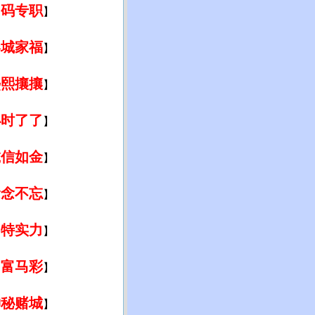
四码专职
】
春城家福
】
熙熙攘攘
】
小时了了
】
诚信如金
】
念念不忘
】
中特实力
】
创富马彩
】
神秘赌城
】