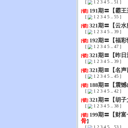
[
1
2
3
4
5
..
51
]
191期〓【霸
[锁]
[
1
2
3
4
5
..
55
]
321期〓【云
[锁]
[
1
2
3
4
5
..
39
]
192期〓【福
[锁]
[
1
2
3
4
5
..
47
]
321期〓【昨
[锁]
[
1
2
3
4
5
..
39
]
321期〓【名
[锁]
[
1
2
3
4
5
..
45
]
188期〓【震
[锁]
[
1
2
3
4
5
..
42
]
321期〓【胡
[锁]
[
1
2
3
4
5
..
38
]
199期〓【财
[锁]
骨
】
[
1
2
3
4
5
..
53
]