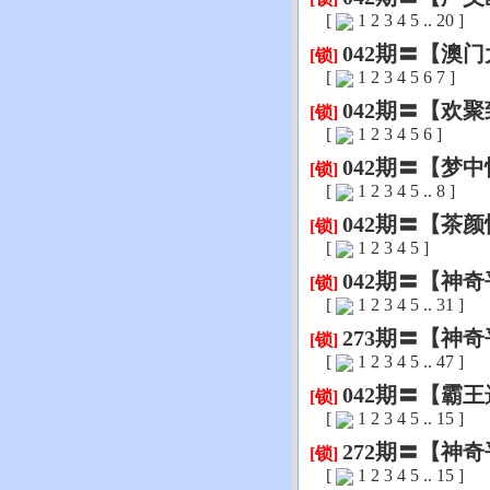
[
1
2
3
4
5
..
20
]
042期〓【澳
[锁]
[
1
2
3
4
5
6
7
]
042期〓【欢
[锁]
[
1
2
3
4
5
6
]
042期〓【梦
[锁]
[
1
2
3
4
5
..
8
]
042期〓【茶
[锁]
[
1
2
3
4
5
]
042期〓【神
[锁]
[
1
2
3
4
5
..
31
]
273期〓【神
[锁]
[
1
2
3
4
5
..
47
]
042期〓【霸
[锁]
[
1
2
3
4
5
..
15
]
272期〓【神
[锁]
[
1
2
3
4
5
..
15
]