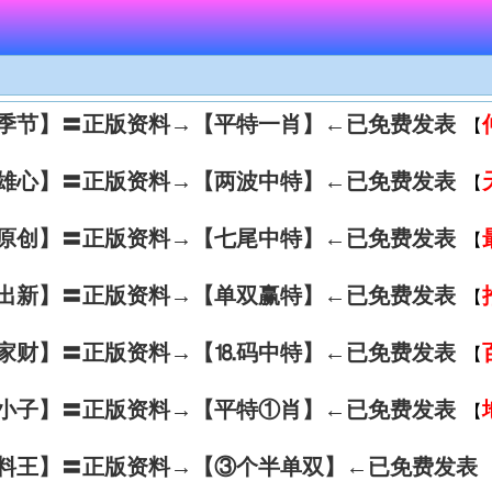
春季节】〓正版资料→【平特一肖】←已免费发表
【
地雄心】〓正版资料→【两波中特】←已免费发表
【
早原创】〓正版资料→【七尾中特】←已免费发表
【
陈出新】〓正版资料→【单双赢特】←已免费发表
【
万家财】〓正版资料→【⒙码中特】←已免费发表
【
球小子】〓正版资料→【平特①肖】←已免费发表
【
算料王】〓正版资料→【③个半单双】←已免费发表