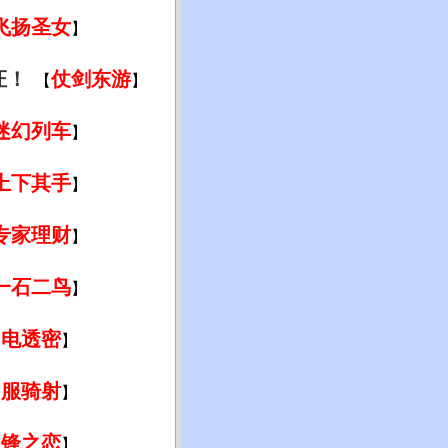
飞扬圣女
】
证！
仗剑东游
【
】
迷幻列车
】
上下其手
】
专家理财
】
一石二鸟
】
闪电透密
】
胡服骑射
】
刀锋之恋
】