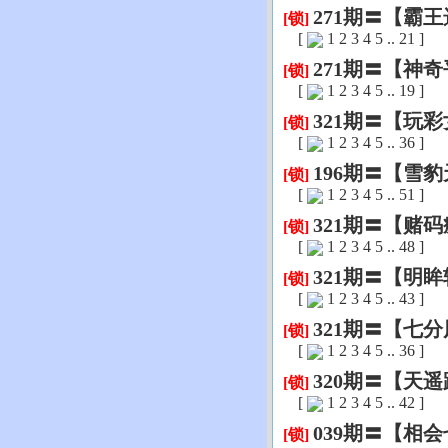
271期〓【霸
[锁]
[
1
2
3
4
5
..
21
]
271期〓【神
[锁]
[
1
2
3
4
5
..
19
]
321期〓【玩
[锁]
[
1
2
3
4
5
..
36
]
196期〓【雪
[锁]
[
1
2
3
4
5
..
51
]
321期〓【赌
[锁]
[
1
2
3
4
5
..
48
]
321期〓【明
[锁]
[
1
2
3
4
5
..
43
]
321期〓【七
[锁]
[
1
2
3
4
5
..
36
]
320期〓【天
[锁]
[
1
2
3
4
5
..
42
]
039期〓【相
[锁]