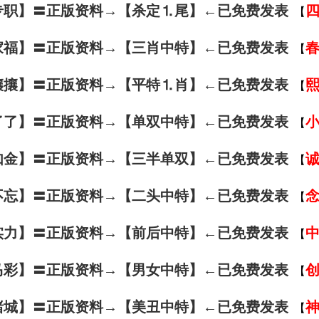
码专职】〓正版资料→【杀定⒈尾】←已免费发表
【
城家福】〓正版资料→【三肖中特】←已免费发表
【
熙攘攘】〓正版资料→【平特⒈肖】←已免费发表
【
时了了】〓正版资料→【单双中特】←已免费发表
【
信如金】〓正版资料→【三半单双】←已免费发表
【
念不忘】〓正版资料→【二头中特】←已免费发表
【
特实力】〓正版资料→【前后中特】←已免费发表
【
富马彩】〓正版资料→【男女中特】←已免费发表
【
秘赌城】〓正版资料→【美丑中特】←已免费发表
【