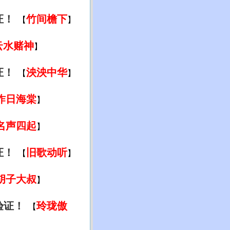
证！
竹间檐下
【
】
云水赌神
】
证！
泱泱中华
【
】
昨日海棠
】
名声四起
】
证！
旧歌动听
【
】
胡子大叔
】
验证！
玲珑傲
【